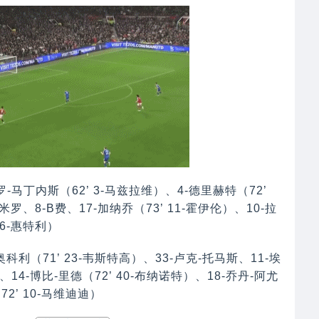
-马丁内斯（62’ 3-马兹拉维）、4-德里赫特（72’
米罗、8-B费、17-加纳乔（73’ 11-霍伊伦）、10-拉
36-惠特利）
科利（71’ 23-韦斯特高）、33-卢克-托马斯、11-埃
、14-博比-里德（72’ 40-布纳诺特）、18-乔丹-阿尤
72’ 10-马维迪迪）