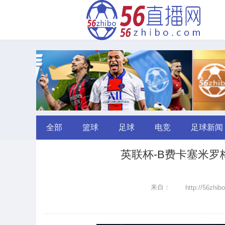
全部
篮球
足球
电竞
足球新闻
英联杯-B费卡塞米罗
来自：
http://56zhib