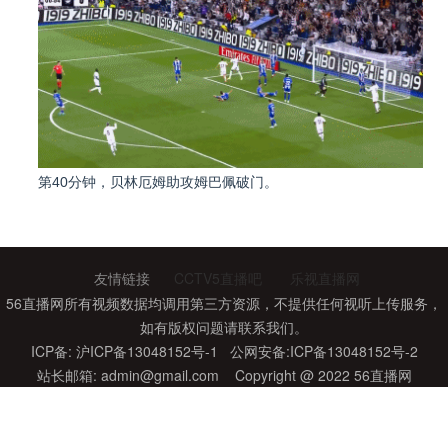
第40分钟，贝林厄姆助攻姆巴佩破门。
友情链接
CCTV5直播吧
乐视直播网
56直播网所有视频数据均调用第三方资源，不提供任何视听上传服务，
如有版权问题请联系我们。
ICP备: 沪ICP备13048152号-1 公网安备:ICP备13048152号-2
站长邮箱: admin@gmail.com Copyright @ 2022 56直播网
第48分钟，罗德里戈右侧一条龙破门。