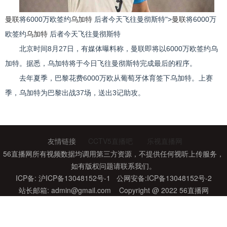
曼联
将6000万欧签约
乌加特
后者今天飞往曼彻斯特">
曼联
将6000万
欧签约
乌加特
后者今天飞往曼彻斯特
北京时间8月27日，有媒体曝料称，曼联即将以6000万欧签约乌
加特。据悉，乌加特将于今日飞往曼彻斯特完成最后的程序。
去年夏季，巴黎花费6000万欧从葡萄牙体育签下乌加特。上赛
季，乌加特为巴黎出战37场，送出3记助攻。
标签：
曼联将6000万欧签约乌加特 后者今天飞往曼彻斯特
英超
曼联
乌加特
火箭比赛直播在线观看
友情链接
CCTV5直播吧
乐视直播网
56直播网所有视频数据均调用第三方资源，不提供任何视听上传服务，
如有版权问题请联系我们。
ICP备: 沪ICP备13048152号-1 公网安备:ICP备13048152号-2
站长邮箱: admin@gmail.com Copyright @ 2022 56直播网