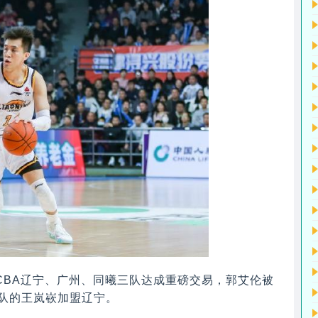
CBA辽宁、广州、同曦三队达成重磅交易，郭艾伦被
队的王岚嵚加盟辽宁。