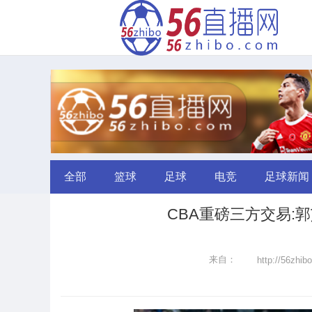
全部
篮球
足球
电竞
足球新闻
CBA重磅三方交易:
来自：
http://56zhib