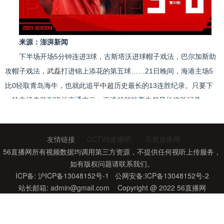
来源：澎湃新闻
下半场开场5分钟连进3球，古斯塔沃进球帽子戏法，巴尔加斯助
攻帽子戏法，
武磊
打进锦上添花的第五球……21日晚间，海港主场5
比0轻取青岛海牛，也就此追平
中超
历史最长的13连胜纪录。只要下
一轮主场击败副班长南通支云，海港就能独享
中超
最长连胜纪录。
创造连胜纪录的两支球队都夺冠了
上半场海港实现了场面上的压制，但无论是茹萨在弧顶的重炮，
友情链接
CCTV5直播吧
乐视直播网
抑或是巴尔加斯接
武磊
横穿后的近距离抽射，都被海牛队长牟鹏飞拒
56直播网所有视频数据均调用第三方资源，不提供任何视听上传服务，
之门外。第41分钟，王燊超补射得手，也因为越位而被判无效。
如有版权问题请联系我们。
“上半场我们进攻碰到一些困难，对手防守端组织非常不错。中场
ICP备: 沪ICP备13048152号-1 公网安备:ICP备13048152号-2
站长邮箱: admin@gmail.com Copyright @ 2022 56直播网
休息时对全队整体做了沟通，我向全队提出了希望更加大胆的冒险向
前，无球的时候敢于顶上去，有球的时候尽量往前传，跑位前插一定
要出来，尽量保持球权。”