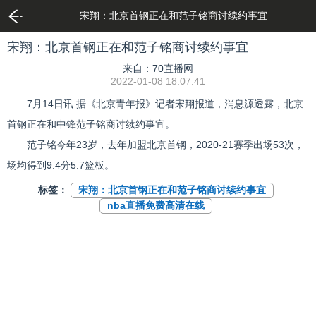
宋翔：北京首钢正在和范子铭商讨续约事宜
宋翔：北京首钢正在和范子铭商讨续约事宜
来自：70直播网
2022-01-08 18:07:41
7月14日讯 据《北京青年报》记者宋翔报道，消息源透露，北京
首钢正在和中锋范子铭商讨续约事宜。
范子铭今年23岁，去年加盟北京首钢，2020-21赛季出场53次，
场均得到9.4分5.7篮板。
标签：
宋翔：北京首钢正在和范子铭商讨续约事宜
nba直播免费高清在线